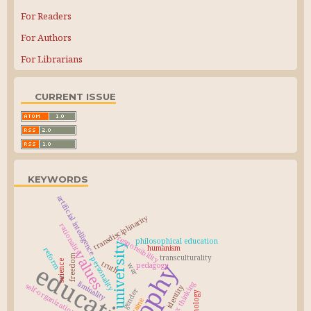
For Readers
For Authors
For Librarians
CURRENT ISSUE
KEYWORDS
artificial intelligence
transdisciplinarity
rationality
responsibility
philosophical education
university
humanism
reform
values
freedom
transculturality
personality
science
truth
education
pedagogy
war
liminality
complex thinking
self-organization
identity
gender
Ukraine