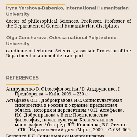
Iryna Yershova-Babenko,
International Humanitarian
University
doctor of philosophical Sciences, Professor, Professor of
the Department of General humanitarian disciplines
Olga Goncharova,
Odessa national Polytechnic
University
candidate of technical Sciences, associate Professor of the
Department of automobile transport
REFERENCES
Андрущенко В. Філософія освіти / В. Андрущенко, І.
Предборська. – Київ, 2009. – 230 с.
Астафьева О.Н., Добронравова И.С. Социокультурная
синергетика в России и Украине: предметная
область, история и перспективы / О.Н. Астафьева,
И.С. Добронравова // В кн.: Постнеклассика:
философия, наука, культура: Коллек¬тивная
монография. / Отв. ред. Л.П. Киященко, В.С. Степин.
– СПб.: Издатель¬ский дом «Міръ», 2009. – С. 634–664.
Бевзенко Л.Д. Социальная самоорганизация.