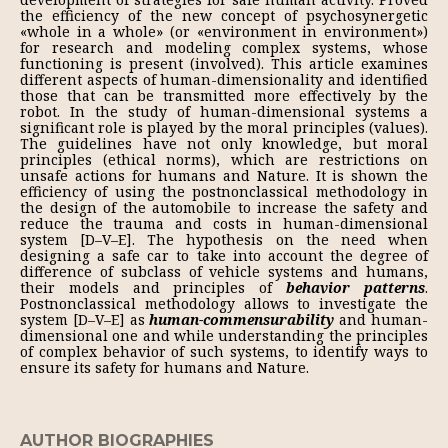
the efficiency of the new concept of psychosynergetic
«whole in a whole» (or «environment in environment»)
for research and modeling complex systems, whose
functioning is present (involved). This article examines
different aspects of human-dimensionality and identified
those that can be transmitted more effectively by the
robot. In the study of human-dimensional systems a
significant role is played by the moral principles (values).
Thе guidelines have not only knowledge, but moral
principles (ethical norms), which are restrictions on
unsafe actions for humans and Nature. It is shown the
efficiency of using the postnonclassical methodology in
the design of the automobile to increase the safety and
reduce the trauma and costs in human-dimensional
system [D–V–E]. The hypothesis on the need when
designing a safe car to take into account the degree of
difference of subclass of vehicle systems and humans,
their models and principles of
behavior patterns
.
Postnonclassical methodology allows to investigate the
system [D–V–E] as
human-commensurability
and human-
dimensional one and while understanding the principles
of complex behavior of such systems, to identify ways to
ensure its safety for humans and Nature.
AUTHOR BIOGRAPHIES