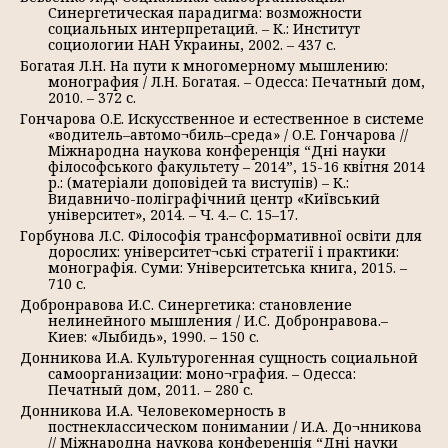
Синергетическая парадигма: возможности
социальных интерпретаций. – К.: Институт
социологии НАН Украины, 2002. – 437 с.
Богатая Л.Н. На пути к многомерному мышлению:
монография / Л.Н. Богатая. – Одесса: Печатный дом,
2010. – 372 с.
Гончарова О.Е. Искусственное и естественное в системе
«водитель–автомо¬биль–среда» / О.Е. Гончарова //
Міжнародна наукова конференція “Дні науки
філософського факультету – 2014”, 15-16 квітня 2014
р.: (матеріали доповідей та виступів) – К.:
Видавничо-поліграфічний центр «Київський
університет», 2014. – Ч. 4.– С. 15–17.
Горбунова Л.С. Філософія трансформативної освіти для
дорослих: університет¬ські стратегії і практики:
монографія. Суми: Університетська книга, 2015. –
710 с.
Добронравова И.С. Синергетика: становление
нелинейного мышления / И.С. Добронравова.–
Киев: «Лыбидь», 1990. – 150 с.
Донникова И.А. Культурогенная сущность социальной
самоорганизации: моно¬графия. – Одесса:
Печатный дом, 2011. – 280 с.
Донникова И.А. Человекомерность в
постнеклассическом понимании / И.А. До¬нникова
// Міжнародна наукова конференція “Дні науки