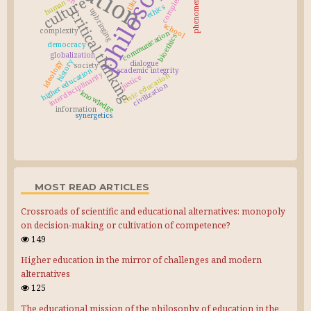
philosophy
phenomenology
culture
human
ethics
upbringing
critical thinking
school
complexity
communication
bioethics
democracy
globalization
history
ideology
dialogue
society
higher education
academic integrity
interdisciplinarity
civic education
justice
civilization
knowledge
information
synergetics
MOST READ ARTICLES
Crossroads of scientific and educational alternatives: monopoly
on decision-making or cultivation of competence?
149
Higher education in the mirror of challenges and modern
alternatives
125
The educational mission of the philosophy of education in the