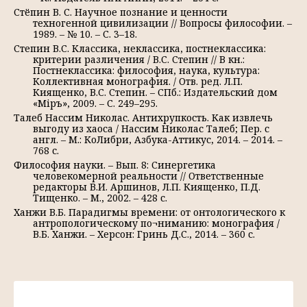
Стёпин В. С. Научное познание и ценности
техногенной цивилизации // Вопросы философии. –
1989. – № 10. – С. 3–18.
Степин В.С. Классика, неклассика, постнеклассика:
критерии различения / В.С. Степин // В кн.:
Постнеклассика: философия, наука, культура:
Коллективная монография. / Отв. ред. Л.П.
Киященко, В.С. Степин. – СПб.: Издательский дом
«Міръ», 2009. – С. 249–295.
Талеб Нассим Николас. Антихрупкость. Как извлечь
выгоду из хаоса / Нассим Николас Талеб; Пер. с
англ. – М.: КоЛибри, Азбука-Аттикус, 2014. – 2014. –
768 с.
Философия науки. – Вып. 8: Синергетика
человекомерной реальности // Ответственные
редакторы В.И. Аршинов, Л.П. Киященко, П.Д.
Тищенко. – М., 2002. – 428 с.
Ханжи В.Б. Парадигмы времени: от онтологического к
антропологическому по¬ниманию: монография /
В.Б. Ханжи. – Херсон: Гринь Д.С., 2014. – 360 с.