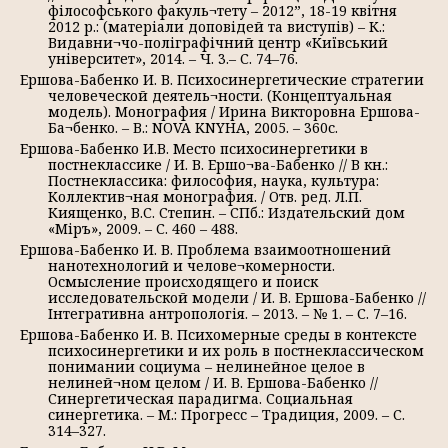
філософського факуль¬тету – 2012”, 18-19 квітня
2012 р.: (матеріали доповідей та виступів) – К.:
Видавни¬чо-поліграфічний центр «Київський
університет», 2014. – Ч. 3.– С. 74–76.
Ершова-Бабенко И. В. Психосинергетические стратегии
человеческой деятель¬ности. (Концептуальная
модель). Монография / Ирина Викторовна Ершова-
Ба¬бенко. – В.: NOVA KNYHA, 2005. – 360с.
Ершова-Бабенко И.В. Место психосинергетики в
постнеклассике / И. В. Ершо¬ва-Бабенко // В кн.:
Постнеклассика: философия, наука, культура:
Коллектив¬ная монография. / Отв. ред. Л.П.
Киященко, В.С. Степин. – СПб.: Издательский дом
«Міръ», 2009. – С. 460 – 488.
Ершова-Бабенко И. В. Проблема взаимоотношений
нанотехнологий и челове¬комерности.
Осмысление происходящего и поиск
исследовательской модели / И. В. Ершова-Бабенко //
Інтегративна антропологія. – 2013. – № 1. – С. 7–16.
Ершова-Бабенко И. В. Психомерные среды в контексте
психосинергетики и их роль в постнеклассическом
понимании социума – нелинейное целое в
нелиней¬ном целом / И. В. Ершова-Бабенко //
Синергетическая парадигма. Социальная
синергетика. – М.: Прогресс – Традиция, 2009. – С.
314–327.