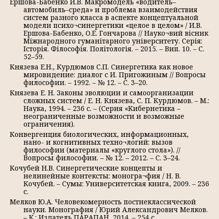
Ершова-Бабенко И.В. Макромодель «водитель–
автомобиль–среда» и проблема взаимодействия
систем разного класса в аспекте концептуальной
модели психо¬синергетики «целое в целом» / И.В.
Ершова-Бабенко, О.Е. Гончарова // Науко¬вий вісник
Міжнародного гуманітарного університету. Серія:
Історія. Філософія. Політологія. – 2015. – Вип. 10. – С.
52–59.
Князева Е.Н., Курдюмов С.П. Синергетика как новое
мировидение: диалог с И. Пригожиным // Вопросы
философии. – 1992. – № 12. – С. 3–20.
Князева Е. Н. Законы эволюции и самоорганизации
сложных систем / Е. Н. Князева, С. П. Курдюмов. – М.:
Наука, 1994. – 236 с. – (Серия «Кибернетика –
неограниченные возможности и возможные
ограничения).
Конвергенция биологических, информационных,
нано- и когнитивных техно¬логий: вызов
философии (материалы «круглого стола»). //
Вопросы философии. – № 12. – 2012. – С. 3–24.
Кочубей Н.В. Синергетические концепты и
нелинейные контексты: моногра¬фия / Н. В.
Кочубей. – Сумы: Университетская книга, 2009. – 236
с.
Мелков Ю.А. Человекомерность постнеклассической
науки. Монография / Юрий Александрович Мелков.
– К.: Издатель ПАРАПАН, 2014. – 254 с.