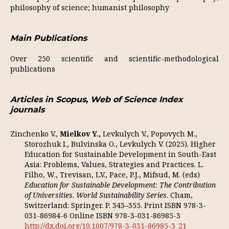
philosophy of science; humanist philosophy
Main Publications
Over 250 scientific and scientific-methodological
publications
Articles in Scopus, Web of Science Index
journals
Zinchenko V.,
Mielkov
Y
.,
Levkulych V., Popovych M.,
Storozhuk I., Bulvinska O., Levkulych V. (2025). Higher
Education for Sustainable Development in South-East
Asia: Problems, Values, Strategies and Practices. L.
Filho, W., Trevisan, L.V., Pace, P.J., Mifsud, M. (eds)
Education for Sustainable Development: The Contribution
of Universities
.
World Sustainability Series
. Cham,
Switzerland: Springer. P. 343–355. Print ISBN 978-3-
031-86984-6 Online ISBN 978-3-031-86985-3
http://dx.doi.org/10.1007/978-3-031-86985-3_21