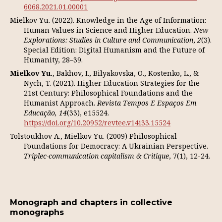
6068.2021.01.00001
Mielkov Yu. (2022). Knowledge in the Age of Information:
Human Values in Science and Higher Education.
New
Explorations: Studies in Culture and Communication
,
2
(3).
Special Edition: Digital Humanism and the Future of
Humanity, 28–39.
Mielkov Yu.
, Bakhov, I., Bilyakovska, O., Kostenko, L., &
Nych, T. (2021). Higher Education Strategies for the
21st Century: Philosophical Foundations and the
Humanist Approach.
Revista Tempos E Espaços Em
Educação, 14
(33), e15524.
https://doi.org/10.20952/revtee.v14i33.15524
Tolstoukhov A., Mielkov Yu. (2009) Philosophical
Foundations for Democracy: A Ukrainian Perspective.
Triplec-communication capitalism & Сritique
, 7(1), 12-24.
Monograph and chapters in collective
monographs