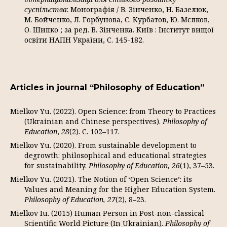
суспільства
: Монографія / В. Зінченко, Н. Базелюк,
М. Бойченко, Л. Горбунова, С. Курбатов, Ю. Мєлков,
О. Шипко ; за ред. В. Зінченка. Київ : Інститут вищої
освіти НАПН України, С. 145-182.
Articles in journal “Philosophy of Education”
Mielkov Yu. (2022). Open Science: from Theory to Practices
(Ukrainian and Chinese perspectives).
Philosophy of
Education
,
28
(2). С. 102–117.
Mielkov Yu. (2020). From sustainable development to
degrowth: philosophical and educational strategies
for sustainability.
Philosophy
of
Education
, 26
(1), 37–53.
Mielkov Yu. (2021). The Notion of ‘Open Science’: its
Values and Meaning for the Higher Education System.
Philosophy
of
Education
, 27
(2), 8–23.
Mielkov Iu. (2015) Human Person in Post-non-classical
Scientific World Picture (In Ukrainian).
Philosophy of