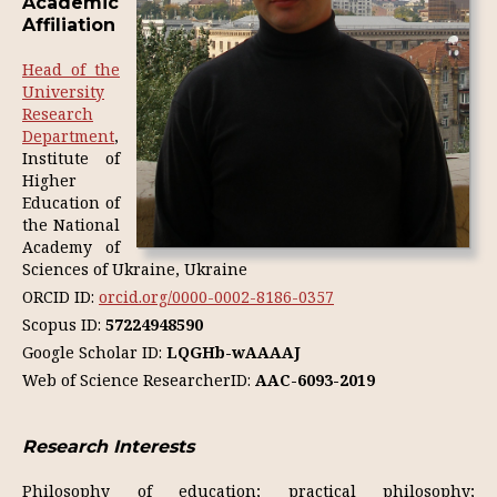
Academic
Affiliation
Head of the
University
Research
Department
,
Institute of
Higher
Education of
the National
Academy of
Sciences of Ukraine, Ukraine
ORCID ID:
orcid.org/0000-0002-8186-0357
Scopus ID:
57224948590
Google Scholar ID:
LQGHb-wAAAAJ
Web of Science ResearcherID:
AAC-6093-2019
Research Interests
Philosophy of education; practical philosophy;