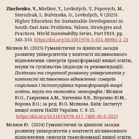
Zinchenko
,
V
.,
Mielkov, Y., Levkulych, V., Popovych, M.,
Storozhuk, I., Bulvinska, O., Levkulych, V. (2025).
Higher Education for Sustainable Development in
South-East Asia: Problems, Values, Strategies and
Practices.
World Sustainability Series
, Part F819, pp.
343–355.
https://doi.org/10.1007/978-3-031-86985-3_21
Мєлков Ю. (2025) Гуманістичні та ціннісні засади
розвитку університетів у контексті післявоєнного
відновлення: синергія трансформації вищої освіти,
науки та суспільства (підходи та рекомендації).
Політики та стратегії розвитку університетів у
контексті післявоєнного відновлення: синергія
соціальних і інституційних трансформацій вищої
освіти, науки та економіки: монографія
/ Мєлков
Ю.О., Гаврилюк А.М., Зінченко В.В., Вітренко Ю.М.,
Ворона В.О.; за ред. Ю.О. Мєлкова. Київ: Інститут
вищої освіти НАПН України. С. 8-23.
https://doi.org/10.31874/978-617-7486-49-6-2025
Мєлков Ю. (2024) Гуманістичні та ціннісні засади
розвитку університетів у контексті післявоєнного
відновлення: синергія трансформації вищої освіти,