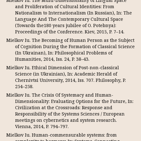
Mielkov Iu. The Multi-Dimensionality of Lingual Space
and Proliferation of Cultural Identities: From
Nationalism to Internationalism (In Russian), In: The
Language And The Contemporary Cultural Space
(Towards the180 years jubilee of O. Potebnya):
Proceedings of the Conference. Kiev, 2015, P. 7–14.
Mielkov Iu. The Becoming of Human Person as the Subject
of Cognition During the Formation of Classical Science
(In Ukrainan), In: Philosophical Problems of
Humanities, 2014, Iss. 24, P. 38–43.
Mielkov Iu. Ethical Dimension of Post-non-classical
Science (in Ukrainian), In: Academic Herald of
Chernivtsi University, 2014, Iss. 707. Philosophy, P.
254–258.
Mielkov Iu. The Crisis Of Systemacy and Human-
Dimensionality: Evaluating Options for the Future, In:
Civilization at the Crossroads: Response and
Responsibility of the Systems Sciences / European
meetings on cybernetics and system research.
Vienna, 2014, P. 794–797.
Mielkov Iu. Human-commensurable systems: from