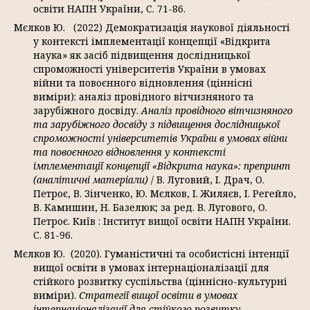
освіти НАПН України, С. 71-86.
Мєлков Ю. (2022) Демократизація наукової діяльності
у контексті імплементації концепції «Відкрита
наука» як засіб підвищення дослідницької
спроможності університетів України в умовах
війни та повоєнного відновлення (ціннісні
виміри): аналіз провідного вітчизняного та
зарубіжного досвіду.
Аналіз провідного вітчизняного
та зарубіжного досвіду з підвищення дослідницької
спроможності університетів України в умовах війни
та повоєнного відновлення у контексті
імплементації концепції «Відкрита наука»: препринт
(аналітичні матеріали)
/ В. Луговий, І. Драч, О.
Петроє, В. Зінченко, Ю. Мєлков, І. Жиляєв, І. Регейло,
В. Камишин, Н. Базелюк; за ред. В. Лугового, О.
Петроє. Київ : Інститут вищої освіти НАПН України.
С. 81-96.
Мєлков Ю. (2020). Гуманістичні та особистісні інтенції
вищої освіти в умовах інтернаціоналізації для
стійкого розвитку суспільства (ціннісно-культурні
виміри).
Стратегії вищої освіти в умовах
інтернаціоналізації для стійкого розвитку