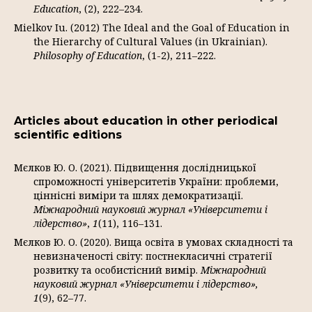
Education
, (2), 222–234.
Mielkov Iu. (2012) The Ideal and the Goal of Education in
the Hierarchy of Cultural Values (in Ukrainian).
Philosophy of Education
, (1-2), 211–222.
Articles about education in other periodical
scientific editions
Мєлков Ю. О. (2021). Підвищення дослідницької
спроможності університетів України: проблеми,
ціннісні виміри та шлях демократизації.
Міжнародний науковий журнал «Університети і
лідерство»
,
1
(11), 116–131.
Мєлков Ю. О. (2020). Вища освіта в умовах складності та
невизначеності світу: постнекласичні стратегії
розвитку та особистісний вимір.
Міжнародний
науковий журнал «Університети і лідерство»,
1
(9), 62–77.