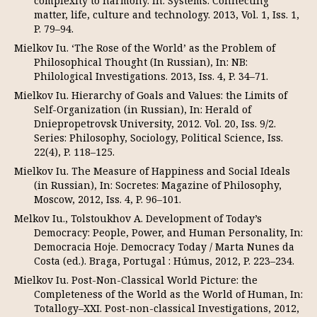
complexity to harmony. In: Systems. Connecting
matter, life, culture and technology. 2013, Vol. 1, Iss. 1,
P. 79–94.
Mielkov Iu. ‘The Rose of the World’ as the Problem of
Philosophical Thought (In Russian), In: NB:
Philological Investigations. 2013, Iss. 4, P. 34–71.
Mielkov Iu. Hierarchy of Goals and Values: the Limits of
Self-Organization (in Russian), In: Herald of
Dniepropetrovsk University, 2012. Vol. 20, Iss. 9/2.
Series: Philosophy, Sociology, Political Science, Iss.
22(4), P. 118–125.
Mielkov Iu. The Measure of Happiness and Social Ideals
(in Russian), In: Socretes: Magazine of Philosophy,
Moscow, 2012, Iss. 4, P. 96–101.
Melkov Iu., Tolstoukhov A. Development of Today’s
Democracy: People, Power, and Human Personality, In:
Democracia Hoje. Democracy Today / Marta Nunes da
Costa (ed.). Braga, Portugal : Húmus, 2012, P. 223–234.
Mielkov Iu. Post-Non-Classical World Picture: the
Completeness of the World as the World of Human, In:
Totallogy–XXI. Post-non-classical Investigations, 2012,