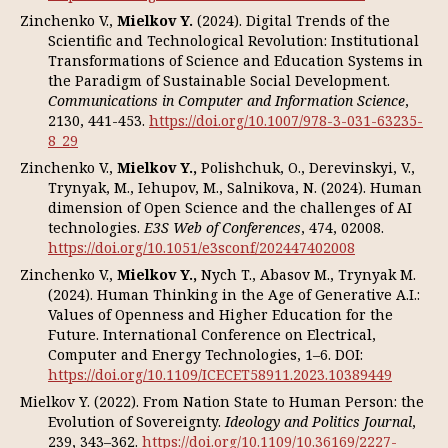
Zinchenko V.,
Mielkov Y.
(2024). Digital Trends of the
Scientific and Technological Revolution: Institutional
Transformations of Science and Education Systems in
the Paradigm of Sustainable Social Development.
Communications in Computer and Information Science
,
2130, 441-453.
https://doi.org/10.1007/978-3-031-63235-
8_29
Zinchenko V.,
Mielkov
Y
.,
Polishchuk, O., Derevinskyi, V.,
Trynyak, M., Iehupov, M., Salnikova, N. (2024). Human
dimension of Open Science and the challenges of AI
technologies.
E3S Web of Conferences
, 474, 02008.
https://doi.org/10.1051/e3sconf/202447402008
Zinchenko V.,
Mielkov Y.,
Nych T., Abasov M., Trynyak M.
(2024). Human Thinking in the Age of Generative A.I.:
Values of Openness and Higher Education for the
Future. International Conference on Electrical,
Computer and Energy Technologies, 1–6. DOI:
https://doi.org/10.1109/ICECET58911.2023.10389449
Mielkov Y. (2022). From Nation State to Human Person: the
Evolution of Sovereignty.
Ideology and Politics Journal
,
239, 343–362.
https://doi.org/10.1109/10.36169/2227-