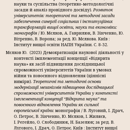
науки та суспільства (теоретико-методологічні
засади й аналіз провідного досвіду).
Розвиток
університетів: теоретичні та методичні засади
забезпечення синергії соціальних і інституційних
трансформацій вищої освіти, науки та економіки:
монографія
/ Ю. Мєлков, А. Гаврилюк, В. Зінченко, Ю.
Вітренко, В. Ворона; за ред. Ю. Мєлкова. Київ :
Інститут вищої освіти НАПН України. С. 8-32.
Мєлков Ю. (2023) Демократизація наукової діяльності у
контексті імплементації концепції «Відкрита
наука» як засіб підвищення дослідницької
спроможності університетів України в умовах
війни та повоєнного відновлення (ціннісні
виміри).
Теоретичні та методичні основи
модернізації механізмів підвищення дослідницької
спроможності університетів України у контексті
імплементації концепції “Відкрита наука” та
повоєнного відновлення України як сильної
європейської країни
: монографія / В. Луговий, І. Драч,
О. Петроє, В. Зінченко, Ю. Мєлков, І. Жиляєв,
І. Регейло, О. Слободянюк, Н. Базелюк; за ред. В.
Лугового, І. Драч, О. Петроє. Київ : Інститут вищої